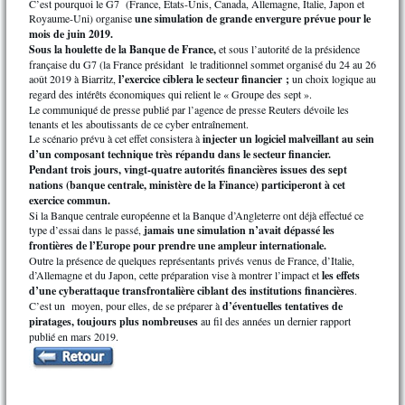
C’est pourquoi le G7 (France, États-Unis, Canada, Allemagne, Italie, Japon et
Royaume-Uni) organise
une simulation de grande envergure prévue pour le
mois de juin 2019.
Sous la houlette de la Banque de France,
et sous l’autorité de la présidence
française du G7 (la France présidant le traditionnel sommet organisé du 24 au 26
août 2019 à Biarritz,
l’exercice ciblera le secteur financier ;
un choix logique au
regard des intérêts économiques qui relient le « Groupe des sept ».
Le communiqué de presse publié par l’agence de presse Reuters dévoile les
tenants et les aboutissants de ce cyber entraînement.
Le scénario prévu à cet effet consistera à
injecter un logiciel malveillant au sein
d’un composant technique très répandu dans le secteur financier.
Pendant trois jours, vingt-quatre autorités financières issues des sept
nations (banque centrale, ministère de la Finance) participeront à cet
exercice commun.
Si la Banque centrale européenne et la Banque d’Angleterre ont déjà effectué ce
type d’essai dans le passé,
jamais une simulation n’avait dépassé les
frontières de l’Europe pour prendre une ampleur internationale.
Outre la présence de quelques représentants privés venus de France, d’Italie,
d’Allemagne et du Japon, cette préparation vise à montrer l’impact et
les effets
d’une cyberattaque transfrontalière ciblant des institutions financières
.
C’est un moyen, pour elles, de se préparer à
d’éventuelles tentatives de
piratages, toujours plus nombreuses
au fil des années un dernier rapport
publié en mars 2019.