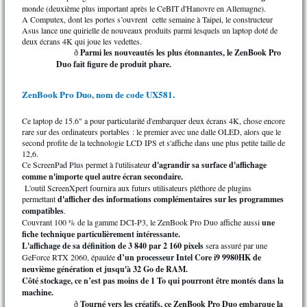
monde (deuxième plus important après le CeBIT d'Hanovre en Allemagne).
A Computex, dont les portes s’ouvrent cette semaine à Taipei, le constructeur
Asus lance une quirielle de nouveaux produits parmi lesquels un laptop doté de
deux écrans 4K qui joue les vedettes.
Parmi les nouveautés les plus étonnantes, le ZenBook Pro
ð
Duo fait figure de produit phare.
ZenBook Pro Duo, nom de code UX581.
Ce laptop de 15.6" a pour particularité d'embarquer deux écrans 4K, chose encore
rare sur des ordinateurs portables : le premier avec une dalle OLED, alors que le
second profite de la technologie LCD IPS et s'affiche dans une plus petite taille de
12,6.
Ce ScreenPad Plus permet à l'utilisateur
d'agrandir sa surface d'affichage
comme n'importe quel autre écran secondaire.
L'outil ScreenXpert fournira aux futurs utilisateurs pléthore de plugins
permettant
d'afficher des informations complémentaires sur les programmes
compatibles
.
Couvrant 100 % de la gamme DCI-P3, le ZenBook Pro Duo affiche aussi
une
fiche technique particulièrement intéressante.
L'affichage de sa définition de 3 840 par 2 160 pixels
sera assuré par une
GeForce RTX 2060, épaulée
d’un processeur Intel Core i9 9980HK de
neuvième génération et jusqu'à 32 Go de RAM.
Côté stockage, ce n’est pas moins de 1 To qui pourront être montés dans la
machine.
Tourné vers les créatifs, ce ZenBook Pro Duo embarque la
ð