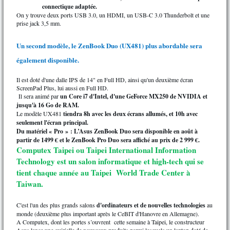
connectique adaptée.
On y trouve deux ports USB 3.0, un HDMI, un USB-C 3.0 Thunderbolt et une
prise jack 3,5 mm.
Un second modèle, le ZenBook Duo (UX481) plus abordable sera
également disponible.
Il est doté d'une dalle IPS de 14" en Full HD, ainsi qu'un deuxième écran
ScreenPad Plus, lui aussi en Full HD.
Il sera animé par
un Core i7 d'Intel, d'une GeForce MX250 de NVIDIA et
jusqu'à 16 Go de RAM.
Le modèle UX481
tiendra 8h avec les deux écrans allumés, et 10h avec
seulement l'écran principal.
Du matériel « Pro » : L’Asus ZenBook Duo sera disponible en août à
partir de 1499 € et le ZenBook Pro Duo sera affiché au prix de 2 999 €.
Computex Taipei ou Taipei International Information
Technology est un salon informatique et high-tech qui se
tient chaque année au Taipei World Trade Center à
Taiwan.
C'est l'un des plus grands salons
d'ordinateurs et de nouvelles technologies
au
monde (deuxième plus important après le CeBIT d'Hanovre en Allemagne).
A Computex, dont les portes s’ouvrent cette semaine à Taipei, le constructeur