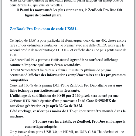
Asus lance une quirielle de nouveaux produits parmi lesquels un laptop doté de
deux écrans 4K qui joue les vedettes.
Parmi les nouveautés les plus étonnantes, le ZenBook Pro Duo fait
ð
figure de produit phare.
ZenBook Pro Duo, nom de code UX581.
Ce laptop de 15.6" a pour particularité d'embarquer deux écrans 4K, chose encore
rare sur des ordinateurs portables : le premier avec une dalle OLED, alors que le
second profite de la technologie LCD IPS et s'affiche dans une plus petite taille de
12,6.
Ce ScreenPad Plus permet à l'utilisateur
d'agrandir sa surface d'affichage
comme n'importe quel autre écran secondaire.
L'outil ScreenXpert fournira aux futurs utilisateurs pléthore de plugins
permettant
d'afficher des informations complémentaires sur les programmes
compatibles
.
Couvrant 100 % de la gamme DCI-P3, le ZenBook Pro Duo affiche aussi
une
fiche technique particulièrement intéressante.
L'affichage de sa définition de 3 840 par 2 160 pixels
sera assuré par une
GeForce RTX 2060, épaulée
d’un processeur Intel Core i9 9980HK de
neuvième génération et jusqu'à 32 Go de RAM.
Côté stockage, ce n’est pas moins de 1 To qui pourront être montés dans la
machine.
Tourné vers les créatifs, ce ZenBook Pro Duo embarque la
ð
connectique adaptée.
On y trouve deux ports USB 3.0, un HDMI, un USB-C 3.0 Thunderbolt et une