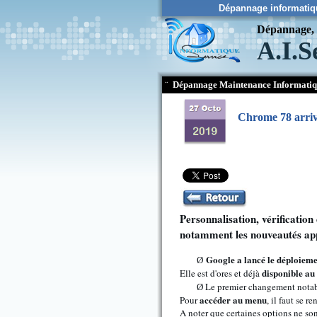
Dépannage informatiq
Dépannage, c
A.I.S
¨
Dépannage Maintenance Informati
Chrome 78 arrive
Personnalisation, vérification
notamment les nouveautés ap
Google a lancé le déploieme
Ø
disponible au
Elle est d'ores et déjà
Le premier changement notab
Ø
accéder au menu
Pour
, il faut se r
A noter que certaines options ne son