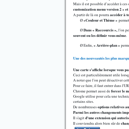
Mais il est possible d’accéder à ce
customization menu version 2 » e
accéder à t
A partir de là on pourra
«Couleur et Thème »
permet
Ø
Dans « Raccourcis »,
l’on p
Ø
souvent ou les définir vous-même
.
« Arrière-plan »
Enfin,
perme
Ø
Une des nouveautés les plus marqua
Une carte s'affiche lorsque vous pas
Ceci est particulièrement utile lorsq
A noter que l’on peut désactiver cett
Pour ce faire, il faut entrer dans l'U
forcer le m
Chrome permet aussi de
Google utilise pour cela une techniq
certains sites.
options relatives 
De nombreuses
Parmi les autres changements impor
d'une extension qui autoris
Il s'agit
chan
Il conviendra alors bien sûr de