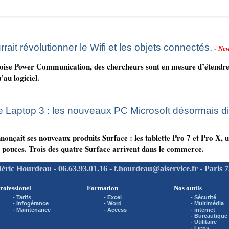
ait révolutionner le Wifi et les objets connectés.
-
Ne
ise Power Communication, des chercheurs sont en mesure d’étendre l
’au logiciel.
e Laptop 3 : les nouveaux PC Microsoft désormais d
onçait ses nouveaux produits Surface : les tablette Pro 7 et Pro X, 
3 pouces. Trois des quatre Surface arrivent dans le commerce.
éric Hourdeau - 06.63.93.01.16 - f.hourdeau@aiservice.fr - Paris 
rofessionel
Formation
Nos outils
-
Tarifs
-
Excel
-
Sécurité
-
Infogérance
- Word
-
Multimédia
-
Maintenance
- Access
-
internet
-
Bureautique
-
Utilitaire
-
Liens