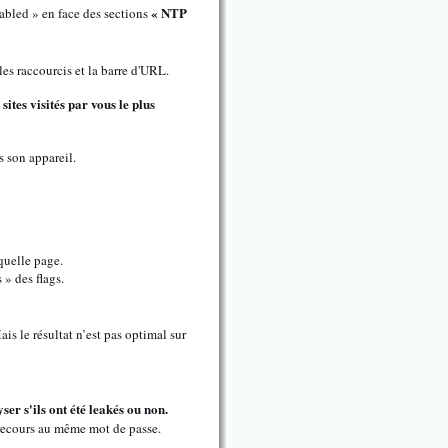
« NTP
abled » en face des sections
les raccourcis et la barre d'URL.
sites visités par vous le plus
 son appareil.
 quelle page.
 » des flags.
is le résultat n’est pas optimal sur
er s'ils ont été leakés ou non.
 recours au même mot de passe.