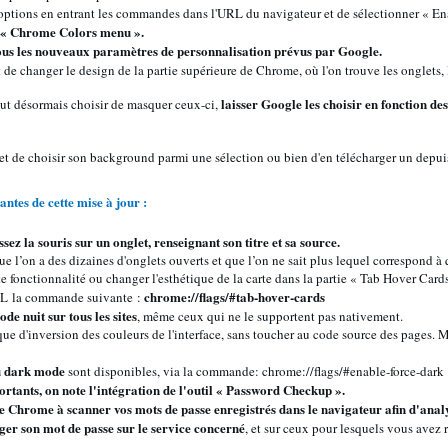
s options en entrant les commandes dans l'URL du navigateur et de sélectionner « En
t « Chrome Colors menu ».
ous les nouveaux paramètres de
personnalisation prévus par Google.
 de changer le design de la partie supérieure de Chrome, où l'on trouve les onglets, 
laisser Google les choisir en fonction des 
eut désormais choisir de masquer ceux-ci,
t de choisir son background parmi une sélection ou bien d'en télécharger un depuis
ntes de cette mise à jour :
sez la souris sur un onglet, renseignant son titre et sa source.
ue l’on a des dizaines d'onglets ouverts et que l’on ne sait plus lequel correspond à
e fonctionnalité ou changer l'esthétique de la carte dans la partie « Tab Hover Cards
chrome://flags/#tab-hover-cards
RL
la commande suivante :
ode nuit sur tous les sites
, même ceux qui ne le supportent pas nativement.
ue d'inversion des couleurs de l'interface, sans toucher au code source des pages. Ma
au dark mode
sont disponibles, via la commande: chrome://flags/#enable-force-dark
tants, on note l'intégration de l'outil « Password Checkup ».
e Chrome à scanner vos mots de passe enregistrés dans le navigateur afin d'analys
ger son mot de passe sur le service concerné
, et sur ceux pour lesquels vous avez