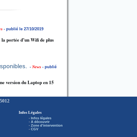
ws
- publié le 27/10/2019
a portée d’un Wifi de plus
isponibles.
-
News
- publié
une version du Laptop en 15
75012
Infos Légales
-
Infos légales
-
A découvrir
-
Zone d'intervention
-
CGV