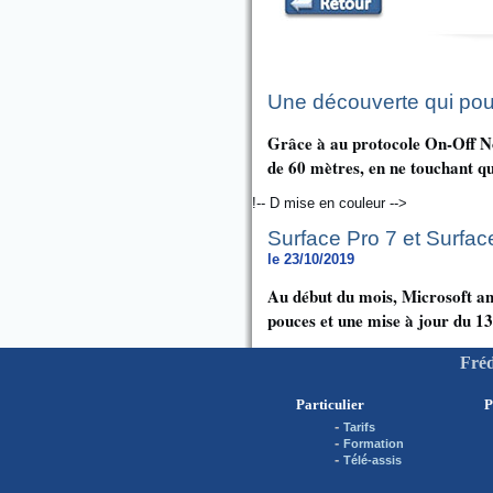
Une découverte qui pourr
Grâce à au protocole On-Off No
de 60 mètres, en ne touchant qu
!-- D mise en couleur -->
Surface Pro 7 et Surfac
le 23/10/2019
Au début du mois, Microsoft ann
pouces et une mise à jour du 1
Fréd
Particulier
P
-
Tarifs
-
Formation
-
Télé-assis