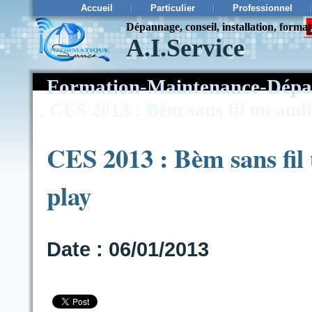
Accueil
Particulier
Professionnel
Dépannage, conseil, installation, forma
A.I.Service
¨
Formation-Maintenance-Dépa
,
CES 2013 : Bèm sans fil un aud
CES 2013 : Bèm sans fil
play
Date : 06/01/2013