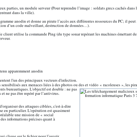
x parties, un module serveur (Pour reprendre l’image : soldats grecs cachés dans 
entrant dans la ville).
gramme anodin et donne au pirate l’accès aux différentes ressources du PC; il peut a
cution d’un code malveillant, destruction de données…).
ule client utilise la commande Ping (du type sonar repérant les machines émettant de
erveur.
tenu apparemment anodin
entent l'un des principaux vecteurs d'infection.
s sensibilisés aux menaces liées à des photos ou des et vidéo « racoleuses »
, les pi
ts bureautiques. L'objectif est double : ne pas
 et ne pas être repéré par l’antivirus.
organiser des attaques ciblées, c'est-à-dire
e en particulier. L'opération est quasiment
préalable une mission de « social
 des informations précises quant à
qui clique sur le fichier pour l’ouvrir