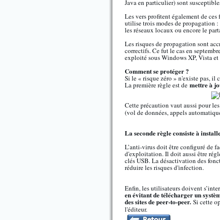
Java en particulier) sont susceptibles
Les vers profitent également de ces f
utilise trois modes de propagation 
les réseaux locaux ou encore le par
Les risques de propagation sont accru
correctifs. Ce fut le cas en septemb
exploité sous Windows XP, Vista e
Comment se protéger ?
Si le « risque zéro » n'existe pas, i
mettre à jo
La première règle est de
Cette précaution vaut aussi pour les
(vol de données, appels automatiques
La seconde règle consiste à installe
L’anti-virus doit être configuré de 
d'exploitation. Il doit aussi être ré
clés USB. La désactivation des fonc
réduire les risques d'infection.
Enfin, les utilisateurs doivent s’int
en évitant de télécharger un systèm
des sites de peer-to-peer.
Si cette o
l'éditeur.