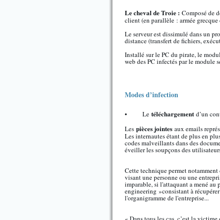
Le cheval de Troie :
Composé de deu
client (en parallèle : armée grecque 
Le serveur est dissimulé dans un pro
distance (transfert de fichiers, exé
Installé sur le PC du pirate, le mod
web des PC infectés par le module s
Modes d’infection
téléchargement
• Le
d’un con
pièces jointes
Les
aux emails représ
Les internautes étant de plus en plu
codes malveillants dans des documen
éveiller les soupçons des utilisateurs
Cette technique permet notamment d'
visant une personne ou une entrepris
imparable, si l'attaquant a mené au 
engineering »consistant à récupérer
l'organigramme de l'entreprise...
« Dans tous les cas, c’est la victime 