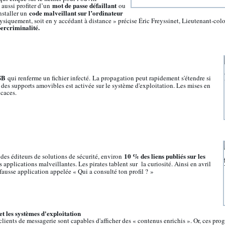
mot de passe défaillant
aussi profiter d’un
ou
code malveillant sur l’ordinateur
staller un
hysiquement, soit en y accédant à distance » précise Éric Freyssinet, Lieutenant-co
bercriminalité.
SB
qui renferme un fichier infecté. La propagation peut rapidement s'étendre si
des supports amovibles est activée sur le système d'exploitation. Les mises en
icaces.
10 % des liens publiés sur les
des éditeurs de solutions de sécurité, environ
s applications malveillantes. Les pirates tablent sur la curiosité. Ainsi en avril
fausse application appelée « Qui a consulté ton profil ? »
t les systèmes d'exploitation
clients de messagerie sont capables d'afficher des « contenus enrichis ». Or, ces pro