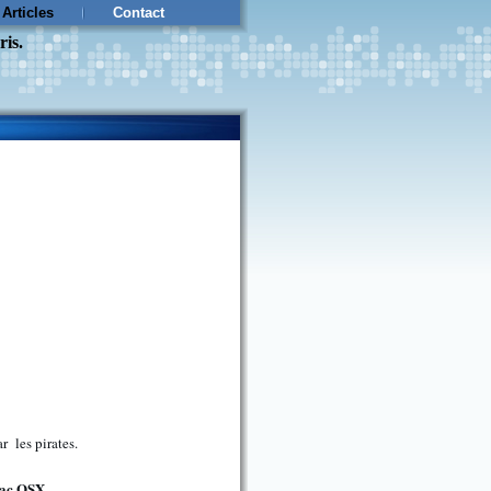
Articles
Contact
ris.
 les pirates.
ac OSX
.