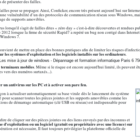
 de présenter des failles.
ailles pour se propager. Ainsi, Conficker, encore très présent aujourd’hui sur Interne
: une vulnérabilité d’un des protocoles de communication réseau sous Windows, mais 
tage de supports amovibles.
s lorsqu'il s'agit de failles dites « zéro day » c'est-à-dire découvertes et rendues p
re 2012 lorsque la firme de sécurité Rapid7 a repéré un bug non corrigé dans Internet
t Windows 7.
l convient de mettre en place des bonnes pratiques afin de limiter les risques d'infecti
ur les systèmes d'exploitation et les logiciels installés sur les ordinateurs
.
terminaux mobiles
. Même si le risque est encore aujourd'hui limité, ils peuvent ê
 vers des numéros surtaxés...).
r un antivirus sur les PC et à activer son pare feu.
façon à actualiser automatiquement sa base virale dès le lancement du système
glé pour scanner toutes les pièces jointes et les supports amovibles comme les
tions de démarrage automatique (clé USB ou réseau) est indispensable pour
erdire de cliquer sur des pièces jointes ou des liens envoyés par des inconnus et
e d'exploitation ou un logiciel (gratuit ou propriétaire avec une licence) sur
pération est nécessaire, Il faut toujours privilégier la plateforme officielle de