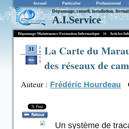
Accueil
Particulier
Professionnel
Dépannage, conseil, installation, forma
A.I.Service
¨
Dépannage-Maintenance-Formation-Informatique
Articles-Inf
La Carte du Maraud
des réseaux de cam
Auteur :
Frédéric Hourdeau