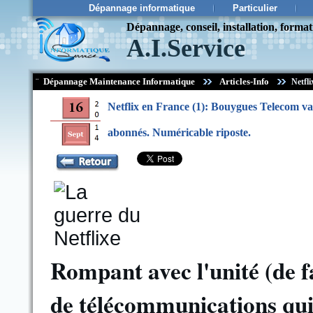
Dépannage informatique
Particulier
Dépannage, conseil, installation, forma
A.I.Service
¨
Dépannage Maintenance Informatique
Articles-Info
Netfli
Netflix en France (1): Bouygues Telecom va p
abonnés. Numéricable riposte.
Rompant avec l'unité (de f
de télécommunications qui r