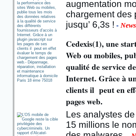
augmentation mo
chargement des
jusqu’ 6,3s !
-
News
Cedexis(1), une star
Web ou mobiles, publ
qualité de service de
Internet. Grâce à un
clients il peut en e
pages web.
Les analystes de
15 millions le n
des malwares.
-
N