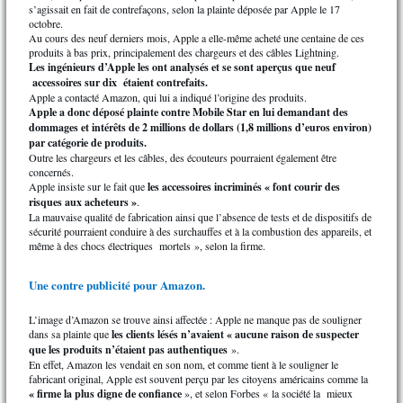
s’agissait en fait de contrefaçons, selon la plainte déposée par Apple le 17
octobre.
Au cours des neuf derniers mois, Apple a elle-même acheté une centaine de ces
produits à bas prix, principalement des chargeurs et des câbles Lightning.
Les ingénieurs d’Apple les ont analysés et se sont aperçus que neuf
accessoires sur dix étaient contrefaits.
Apple a contacté Amazon, qui lui a indiqué l’origine des produits.
Apple a donc déposé plainte contre Mobile Star en lui demandant des
dommages et intérêts de 2 millions de dollars (1,8 millions d’euros environ)
par catégorie de produits.
Outre les chargeurs et les câbles, des écouteurs pourraient également être
concernés.
Apple insiste sur le fait que
les accessoires incriminés « font courir des
risques aux acheteurs »
.
La mauvaise qualité de fabrication ainsi que l’absence de tests et de dispositifs de
sécurité pourraient conduire à des surchauffes et à la combustion des appareils, et
même à des chocs électriques mortels », selon la firme.
Une contre publicité pour Amazon.
L’image d’Amazon se trouve ainsi affectée : Apple ne manque pas de souligner
dans sa plainte que
les clients lésés n’avaient « aucune raison de suspecter
que les produits n’étaient pas authentiques
».
En effet, Amazon les vendait en son nom, et comme tient à le souligner le
fabricant original, Apple est souvent perçu par les citoyens américains comme la
« firme la plus digne de confiance
», et selon Forbes « la société la mieux