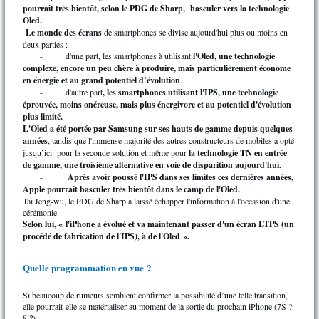
pourrait très bientôt,
selon le PDG de Sharp, basculer vers la technologie
Oled.
Le monde des écrans
de smartphones se divise aujourd'hui plus ou moins en
deux parties :
-
d'une part, les smartphones à utilisant
l'Oled, une technologie
complexe, encore un peu chère à produire, mais
particulièrement économe
en énergie et au grand potentiel d’évolution
.
-
d'autre part
, les smartphones utilisant l'IPS, une technologie
éprouvée, moins onéreuse, mais plus énergivore et au potentiel d'évolution
plus limité.
L'Oled a été portée par Samsung sur ses hauts de gamme depuis quelques
années
, tandis que l'immense majorité des autres constructeurs de mobiles a opté
jusqu’ici pour la seconde solution et même pour
la technologie TN en entrée
de gamme, une troisième alternative en voie de disparition aujourd'hui.
-
Après avoir poussé l'IPS dans ses limites ces dernières années,
Apple pourrait basculer très bientôt dans le camp de l'Oled.
Tai Jeng-wu, le PDG de Sharp a laissé échapper l'information à l'occasion d'une
cérémonie.
Selon lui, « l'iPhone a évolué et va maintenant passer d'un écran LTPS (un
procédé de fabrication de l'IPS), à de l'Oled ».
Quelle programmation en vue ?
Si beaucoup de rumeurs semblent confirmer la possibilité d’une telle transition,
elle pourrait-elle se matérialiser au moment de la sortie du prochain iPhone (7S ?
8 ?).