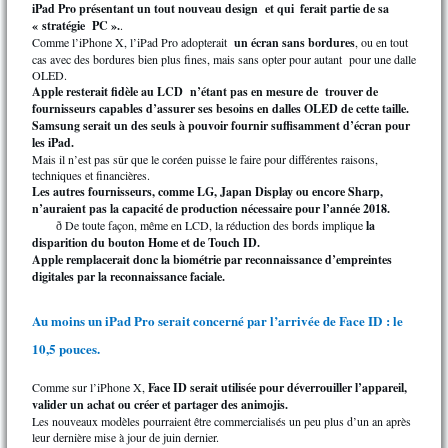
iPad Pro présentant un tout nouveau design et qui
ferait partie de sa
« stratégie PC ».
.
Comme l’iPhone X, l’iPad Pro adopterait
un écran sans bordures
, ou en tout
cas avec des bordures bien plus fines, mais sans opter pour autant pour une dalle
OLED.
Apple resterait fidèle au LCD n’étant pas en mesure de trouver de
fournisseurs capables d’assurer ses besoins en dalles OLED de cette taille.
Samsung serait un des seuls à pouvoir fournir suffisamment d’écran pour
les iPad.
Mais il n’est pas sûr que le coréen puisse le faire pour différentes raisons,
techniques et financières.
Les autres fournisseurs, comme LG, Japan Display ou encore Sharp,
n’auraient pas la capacité de production nécessaire pour l’année 2018.
De toute façon, même en LCD, la réduction des bords implique
la
ð
disparition du bouton Home et de Touch ID.
Apple remplacerait donc la biométrie par reconnaissance d’empreintes
digitales par la reconnaissance faciale.
Au moins un iPad Pro serait concerné par l’arrivée de Face ID : le
10,5 pouces
.
Comme sur l’iPhone X,
Face ID serait utilisée pour déverrouiller l’appareil,
valider un achat ou créer et partager des animojis.
Les nouveaux modèles pourraient être commercialisés un peu plus d’un an après
leur dernière mise à jour de juin dernier.