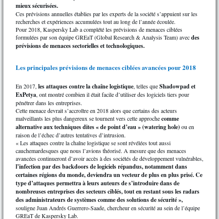
mieux sécurisées.
Ces prévisions annuelles établies par les experts de la société s’appuient sur les
recherches et expériences accumulées tout au long de l’année écoulée.
Pour 2018, Kaspersky Lab a complété les prévisions de menaces ciblées
formulées par son équipe GREaT (Global Research & Analysis Team) avec
des
prévisions de menaces sectorielles et technologiques.
Les principales prévisions de menaces ciblées avancées pour 2018
En 2017,
les attaques contre la chaîne logistique
, telles que
Shadowpad et
ExPetya
, ont montré combien il était facile d’utiliser des logiciels tiers pour
pénétrer dans les entreprises.
Cette menace devrait s’accroître en 2018 alors que certains des acteurs
malveillants les plus dangereux se tournent vers cette approche
comme
alternative aux techniques dites « de point d’eau » (watering hole)
ou en
raison de l’échec d’autres tentatives d’intrusion.
« Les attaques contre la chaîne logistique se sont révélées tout aussi
cauchemardesques que nous l’avions théorisé. A mesure que des menaces
avancées continueront d’avoir accès à des sociétés de développement vulnérables,
l’infection par des backdoors de logiciels répandus, notamment dans
certaines régions du monde, deviendra un vecteur de plus en plus prisé. Ce
type d’attaques permettra à leurs auteurs de s’introduire dans de
nombreuses entreprises des secteurs ciblés, tout en
restant sous les radars
des administrateurs de systèmes comme des solutions de sécurité »,
souligne Juan Andrés Guerrero-Saade, chercheur en sécurité au sein de l’équipe
GREaT de Kaspersky Lab.