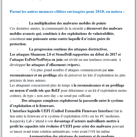
Parmi les autres menaces ciblées envisagées pour 2018, on notera :
-
La multiplication des malwares mobiles de pointe
Ces dernières années, la communauté de la sécurité a
découvert des malware
mobiles avancés qui, combinés à des exploitations de vulnérabilités
,
constituent
une puissante arme contre laquelle il n’existe guère de
protection.
-
La progression continue des attaques destructives.
Les attaques Shamoon 2.0 et StoneDrill rapportées au début de 2017 et
l’attaque ExPetr/NotPetya en juin
ont révélé un une tendance croissante à
développer
les attaques d’effacement (wipers).
-
- Un plus grand nombre d’attaques commenceront par
une
reconnaissance et un profilage
afin de préserver les kits d’exploitation les plus
précieux de leurs auteurs.
Les attaquants consacreront plus de temps à
la reconnaissance et au profilage
au moyen d’outils tels que BeEF
pour déterminer si un kit d’exploitation moins
coûteux, de type « non-zero day » ne serait pas suffisant.
-
Des attaques complexes exploiteront la passerelle entre le système
d’exploitation et le firmware.
L’interface logicielle UEFI (Unified Extensible Firmware Interface)
fait le
lien entre le firmware et le système d’exploitation (OS) sur les PC modernes.
Kaspersky Lab s’attend à voir
davantage d’acteurs malveillants mettre à
profit les capacités très évoluées d’UEFI pour créer des malwares
pouvant
se lancer avant toute solution antimalware, voire avant l’OS lui-même
-
Augmentation des piratages de routeurs et de modems