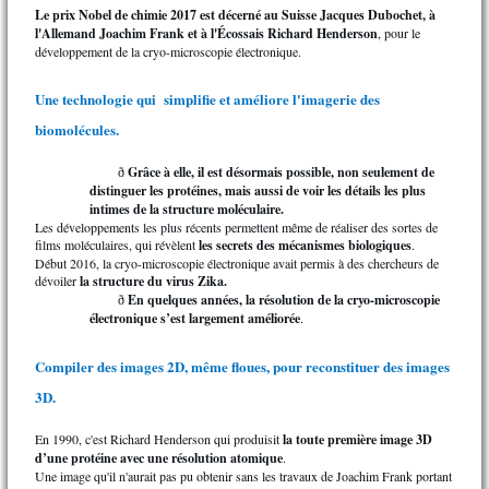
Le prix Nobel de chimie 2017 est décerné au Suisse Jacques Dubochet, à
l'Allemand Joachim Frank et à l'Écossais Richard Henderson
, pour le
développement de la cryo-microscopie électronique.
Une technologie qui simplifie et améliore l'imagerie des
biomolécules.
Grâce à elle, il est désormais possible, non seulement de
ð
distinguer les protéines, mais aussi de
voir les détails les plus
intimes de la structure moléculaire.
Les développements les plus récents permettent même de réaliser des sortes de
films moléculaires, qui révèlent
les secrets des mécanismes biologiques
.
Début 2016, la cryo-microscopie électronique avait permis à des chercheurs de
dévoiler
la structure du virus Zika.
En quelques années, la résolution de la cryo-microscopie
ð
électronique s’est largement améliorée
.
Compiler des images 2D, même floues, pour reconstituer des images
3D.
En 1990, c'est Richard Henderson qui produisit
la toute première image 3D
d’une protéine avec une résolution atomique
.
Une image qu'il n'aurait pas pu obtenir sans les travaux de Joachim Frank portant