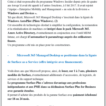
Celui-ci était responsable du programme Windows Insider depuis près de quatre
ans lorsqu’il avait été appelé à d’autres fonctions, à l’été 2017. Il avait rejoint
l’équipe « Enterprise Mobility and Management » au sein de la division
«
Windows and Devices ».
Tel que décrit, Microsoft 365 Managed Desktop s’inscrirait dans la lignée de
Windows AutoPilot (Pilote Windows). (2)
Cet ensemble de technologies destiné à simplifier la configuration, la restauration
et la réinitialisation de machines est
intégré dans le pack Microsoft 365.
Azure Active Directory,
éventuellement en conjonction avec l’outil MDM
Intune, est chargé
d’automatiser le paramétrage auprès des utilisateurs
finaux.
Un programme a été mis en place pour les constructeurs.
-
Microsoft 365 Managed Desktop se positionne dans la lignée
de Surface as a Service (offre intégrée avec financement)
.
Voilà deux ans que Microsoft propose, ainsi, de
louer, sur 1 à 3 ans, plusieurs
modèles de Surface,
éventuellement additionnés d’accessoires, de logiciels, de
services et du support technique.
Le programme Surface Plus s’adresse davantage aux professions
indépendantes et aux PME dans sa déclinaison Surface Plus for Business
avec garantie étendue.
Il permet d’acheter des produits de la gamme Surface avec
paiement échelonné
sur 18 ou 24 mois.