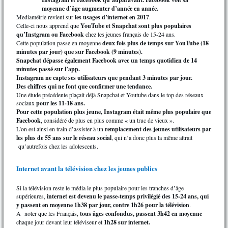
moyenne d’âge augmenter d’année en année.
Mediamétrie revient sur
les usages d’internet en 2017
.
Celle-ci nous apprend que
YouTube et Snapchat sont plus populaires
qu’Instgram
ou Facebook
chez les jeunes français de 15-24 ans.
Cette population passe en moyenne
deux fois plus de temps sur YouTube (18
minutes par jour) que sur Facebook (9 minutes).
Snapchat dépasse également Facebook avec un temps quotidien de 14
minutes passé sur l’app.
Instagram ne capte ses utilisateurs que pendant 3 minutes par jour.
Des chiffres qui ne font que confirmer une tendance.
Une étude précédente plaçait déjà Snapchat et Youtube dans le top des réseaux
sociaux
pour les 11-18 ans.
Pour cette population plus jeune, Instagram était même plus populaire que
Facebook
, considéré de plus en plus comme « un truc de vieux ».
L’on est ainsi en train d’assister à un
remplacement des jeunes utilisateurs par
les plus de 55 ans sur le réseau social
, qui n’a donc plus la même attrait
qu’autrefois chez les adolescents.
Internet avant la télévision chez les jeunes publics
Si la télévision reste le média le plus populaire pour les tranches d’âge
supérieures,
internet est devenu le passe-temps privilégié des 15-24 ans, qui
y passent en moyenne 1h38 par jour, contre 1h26 pour la télévision
.
A noter que les Français,
tous âges confondus, passent 3h42 en moyenne
chaque jour devant leur téléviseur et
1h28 sur internet.