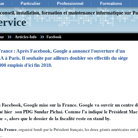
ue
Particulier
Professionnel
Formations
onseil, installation, formation et maintenance informatique sur Pa
ervice
que
Articles-Info
Facebook
rance : Après Facebook, Google a annoncé l'ouverture d'un
IA à Paris. Il souhaite par ailleurs doubler ses effectifs du siège
000 emplois d'ici fin 2018.
près Facebook, Google mise sur la France. Google va ouvrir un centre
iqué hier son PDG Sundar Pichai. Comme l’a indiqué le Président Macr
 », alors que le dossier de la fiscalité reste en stand by.
 la France
, organisé lundi par le Président français, les deux géants américains on
.