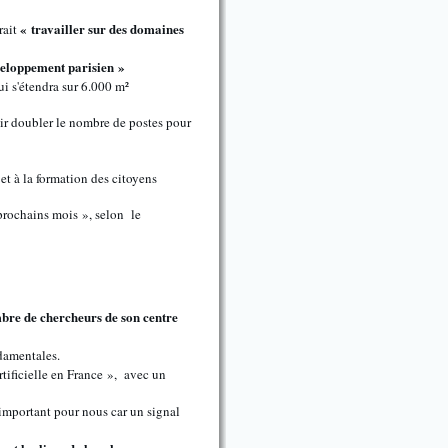
« travailler sur des domaines
rait
éveloppement parisien »
qui s'étendra sur 6.000 m²
oir doubler le nombre de postes pour
t à la formation des citoyens
 prochains mois », selon le
mbre de chercheurs de son centre
damentales.
rtificielle en France », avec un
s important pour nous car un signal