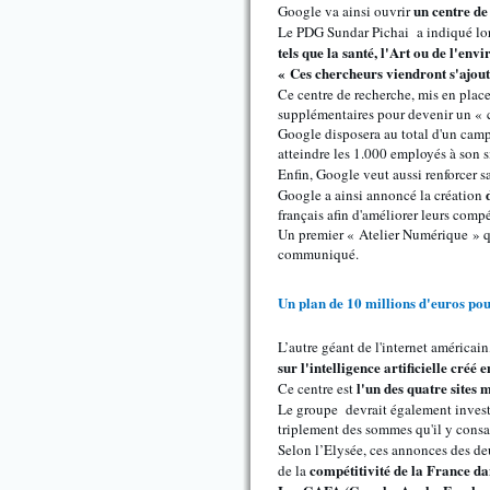
un centre d
Google va ainsi ouvrir
Le PDG Sundar Pichai a indiqué lors
tels que la santé, l'Art ou de l'en
« Ces chercheurs viendront s'ajout
Ce centre de recherche, mis en plac
supplémentaires pour devenir un «
Google disposera au total d'un camp
atteindre les 1.000 employés à son s
Enfin, Google veut aussi renforcer s
Google a ainsi annoncé la création
français afin d'améliorer leurs com
Un premier « Atelier Numérique » qu
communiqué.
Un plan de 10 millions d'euros po
L’autre géant de l'internet américain
sur l'intelligence artificielle créé 
l'un des quatre sites 
Ce centre est
Le groupe devrait également inves
triplement des sommes qu'il y consa
Selon l’Elysée, ces annonces des d
compétitivité de la France dans
de la