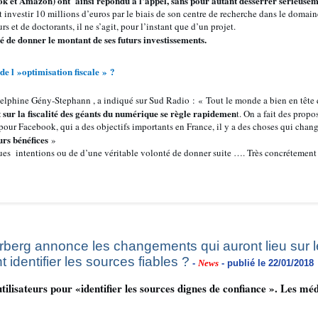
et Amazon) ont ainsi répondu à l’appel, sans pour autant desserrer sérieusemen
investir 10 millions d’euros par le biais de son centre de recherche dans le domaine 
et de doctorants, il ne s’agit, pour l’instant que d’un projet.
é de donner le montant de ses futurs investissements.
 de l »optimisation fiscale » ?
Delphine Gény-Stephann , a indiqué sur Sud Radio : « Tout le monde a bien en tête
t sur la fiscalité des géants du numérique se règle rapidemen
t. On a fait des propo
 pour Facebook, qui a des objectifs importants en France, il y a des choses qui change
urs bénéfices
»
gues intentions ou de d’une véritable volonté de donner suite …. Très concrétement
erg annonce les changements qui auront lieu sur le f
identifier les sources fiables ?
-
News
- publié le 22/01/2018
tilisateurs pour «identifier les sources dignes de confiance ». Les méd