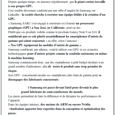
Depuis quelque temps, on annonce régulièrement que
le géant coréen travaille
à son propre GPU.
Ceci semble désormais confirmé par une offre d’emploi de Samsung sur
LinkedIn :
la société cherche à recruter une équipe dédiée à la création d'un
GPU.
« Samsung SARC s'est engagé à construire et à fournir
un processeur
graphique (GPU) à San José, en Californie
» peut-on lire.
Plutôt que ses produits vedette comme le prochain Galaxy Note 9 ou S10,
il
semblerait que ce soit plutôt essentiellement
les smartphones d'entrée de
gamme qui soient concernés ;
en effet, selon l’annonce :
« Nos GPU équiperont les mobiles d’entrée de gamme ».
Samsung semblerait, par ailleurs, vouloir utiliser son GPU et ses avancées
technologiques
pour d'autres projets comme la conduite autonome ou même
le machine learning.
Samsung commencerait donc par des smartphones à petit budget destinés à un
grand nombre d'utilisateurs, afin
de tester le produit sans trop prendre de
risque.
Son GPU concernerait ensuite ses smartphones plus haut de gamme pour
se
désengager des fabricants concurrents
.
Samsung est passé devant Intel pour devenir le plus
ð
grand fabricant de semi-conducteur du monde.
Les puces permettent de faire la différence et de décupler les performances de
l’appareil.
Dans les équipes internes,
des anciens de ARM ou encore Nvidia
viendraient apporter leur expertise dans la conception et optimisation des
puces.