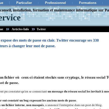
ue
Particulier
Professionnel
Formations
onseil, installation, formation et maintenance informatique sur Pa
ervice
que
Articles-Info
Twitter
 expose des mots de passe en clair. Twitter encourage ses 330
ateurs à changer leur mot de passe.
un fichier où ceux-ci étaient stockés sans cryptage, le réseau social
mot de passe.
un message du réseau social les invitait à mo
r ont pu constater qu'en se connectant
.
er ont constaté un bug exposant les anciens mots de passe
.
un fichier interne
non masqués
ns
,
, a annoncé l'entreprise dans un post de blog.