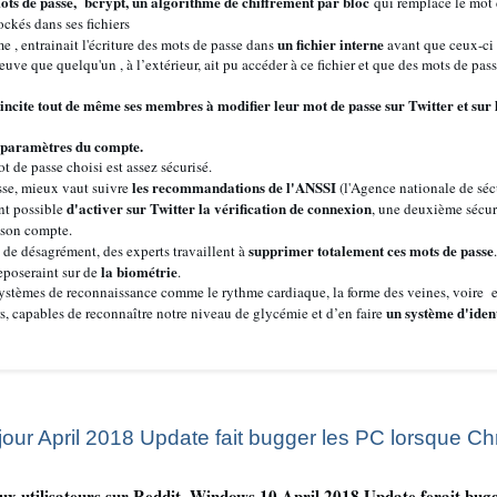
mots de passe, bcrypt, un algorithme de chiffrement par bloc
qui remplace le mot 
ockés dans ses fichiers
un fichier interne
e , entrainait l'écriture des mots de passe dans
avant que ceux-ci 
reuve que quelqu'un , à l’extérieur, ait pu accéder à ce fichier et que des mots de pass
 incite tout de même ses membres à modifier leur mot de passe sur Twitter et sur l
 paramètres du compte.
ot de passe choisi est assez sécurisé.
les recommandations de l'ANSSI
sse, mieux vaut suivre
(l'Agence nationale de séc
d'activer sur Twitter la vérification de connexion
ent possible
, une deuxième sécur
 son compte.
supprimer totalement ces mots de passe
e de désagrément, des experts travaillent à
.
la biométrie
reposeraint sur de
.
ystèmes de reconnaissance comme le rythme cardiaque, la forme des veines, voire en
un système d'ident
rs, capables de reconnaître notre niveau de glycémie et d’en faire
jour April 2018 Update fait bugger les PC lorsque Ch
x utilisateurs sur Reddit, Windows 10 April 2018 Update ferait bug