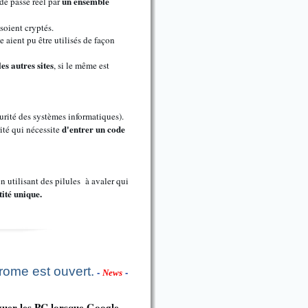
un ensemble
de passe réel par
soient cryptés.
e aient pu être utilisés de façon
es autres sites
, si le même est
urité des systèmes informatiques).
d'entrer un code
ité qui nécessite
 utilisant des pilules à avaler qui
ité unique.
rome est ouvert.
-
News
-
guer les PC lorsque Google