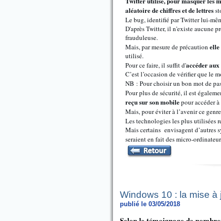
Twitter utilise, pour masquer les 
aléatoire de chiffres et de lettres
st
Le bug, identifié par Twitter lui-mêm
D'après Twitter, il n'existe aucune p
frauduleuse.
elle
Mais, par mesure de précaution
utilisé.
accéder aux
Pour ce faire, il suffit d'
C’est l’occasion de vérifier que le m
NB : Pour choisir un bon mot de pa
Pour plus de sécurité, il est égalem
reçu sur son mobile
pour accéder à
Mais, pour éviter à l’avenir ce genr
Les technologies les plus utilisées 
Mais certains envisagent d’autres s
seraient en fait des micro-ordinateu
Windows 10 : la mise à 
publié le 03/05/2018
Selon le témoignage de nombreu