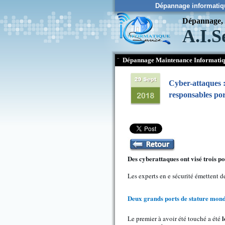
Dépannage informatiq
Dépannage, c
A.I.S
¨
Dépannage Maintenance Informati
Cyber-attaques :
responsables port
Des cyberattaques ont visé trois p
Les experts en e sécurité émettent 
Deux grands ports de stature mondi
l
Le premier à avoir été touché a été