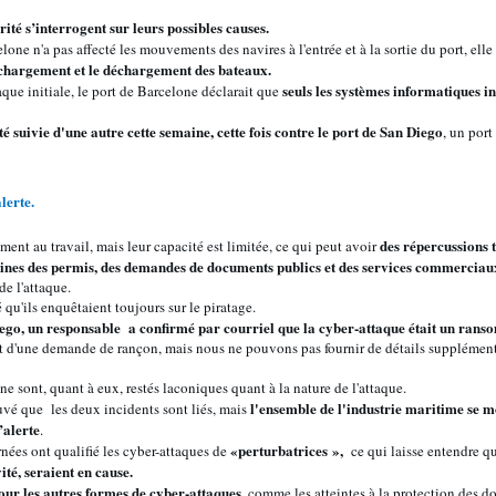
rité s’interrogent sur leurs possibles causes.
lone n'a pas affecté les mouvements des navires à l'entrée et à la sortie du port, ell
le chargement et le déchargement des bateaux.
seuls les systèmes informatiques in
aque initiale, le port de Barcelone déclarait que
 suivie d'une autre cette semaine, cette fois contre le port de San Diego
, un por
lerte.
des répercussions 
ent au travail, mais leur capacité est limitée, ce qui peut avoir
ines des permis, des demandes de documents publics et des services commerciau
e l'attaque.
 qu'ils enquêtaient toujours sur le piratage.
go, un responsable a confirmé par courriel que la cyber-attaque était un rans
t d'une demande de rançon, mais nous ne pouvons pas fournir de détails supplémen
e sont, quant à eux, restés laconiques quant à la nature de l'attaque.
l'ensemble de l'industrie maritime se mo
uvé que les deux incidents sont liés, mais
’alerte
.
«perturbatrices »,
nées ont qualifié les cyber-attaques de
ce qui laisse entendre q
ité, seraient en cause.
 pour les autres formes de cyber-attaques
, comme les atteintes à la protection des do