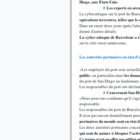
Diego, aux États-Unis.
Les experts en sécu
ð
La cyber-attaque sur le port de Barce
opérations terrestres, telles que 
Dans un tweet deux jours après l'att
donné d'autres détails.
La cyber-attaque de Barcelone a été
sur la côte ouest américaine.
Les autorités portuaires en état d'a
«Les employés du port sont actuellem
public
les doma
, en particulier dans
du port de San Diego au lendemain d
Les responsables du port ont déclaré
Concernant San Die
ð
«Nous pouvons confirmer qu'il s'agi
responsable.
Les responsables du port de Barcelon
Il n'est pas encore formellement pro
portuaires du monde sont en état d
Les deux autorités portuaires concer
qui sont de nature à bloquer l'activ
Ce terme n'est en effet pas utilisé