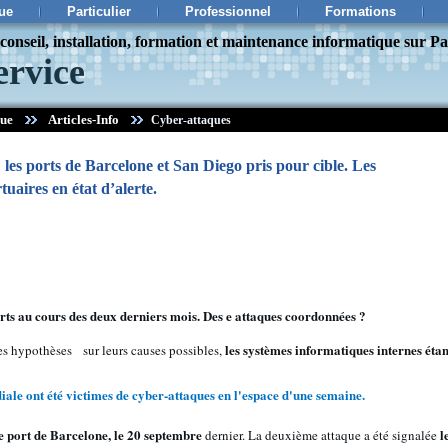
ue
Particulier
Professionnel
Formations
onseil, installation, formation et maintenance informatique sur Pa
ervice
que
Articles-Info
Cyber-attaques
 les ports de Barcelone et San Diego pris pour cible. Les
uaires en état d’alerte.
orts au cours des deux derniers mois. Des e attaques coordonnées ?
les systèmes informatiques internes étan
des hypothèses sur leurs causes possibles,
ale ont été victimes de cyber-attaques en l'espace d'une semaine.
e port de Barcelone, le 20 septembre
l
dernier. La deuxième attaque a été signalée