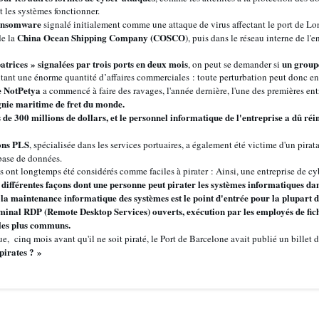
nt les systèmes fonctionner.
ransomware
signalé initialement comme une attaque de virus affectant le port de Lon
China Ocean Shipping Company (COSCO
de la
), puis dans le réseau interne de l'e
atrices » signalées par trois ports en deux mois
un groupe
, on peut se demander si
aitant une énorme quantité d’affaires commerciales : toute perturbation peut donc ent
e NotPetya
a commencé à faire des ravages, l'année dernière, l'une des premières ent
nie maritime de fret du monde.
 de 300 millions de dollars, et le personnel informatique de l'entreprise a dû ré
ons PLS
, spécialisée dans les services portuaires, a également été victime d'un pirat
base de données.
res ont longtemps été considérés comme faciles à pirater : Ainsi, une entreprise de c
s différentes façons dont une personne peut pirater les systèmes informatiques dans
 la maintenance informatique des systèmes est le point d'entrée pour la plupart 
rminal RDP (Remote Desktop Services) ouverts, exécution par les employés de fic
 les plus communs.
ue, cinq mois avant qu'il ne soit piraté, le Port de Barcelone avait publié un billet 
pirates ? »