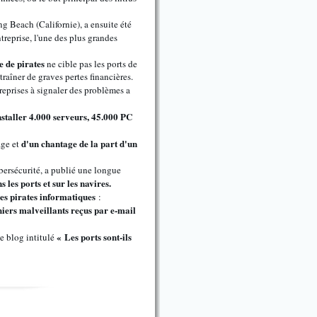
g Beach (Californie), a ensuite été
ntreprise, l'une des plus grandes
 de pirates
ne cible pas les ports de
raîner de graves pertes financières.
reprises à signaler des problèmes a
installer 4.000 serveurs, 45.000 PC
d'un chantage de la part d'un
age et
ybersécurité, a publié une longue
 les ports et sur les navires.
des pirates informatiques
:
hiers malveillants reçus par e-mail
« Les ports sont-ils
de blog intitulé