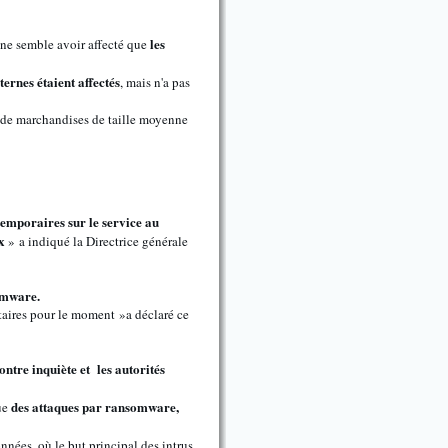
les
e ne semble avoir affecté que
ternes étaient affectés
, mais n'a pas
t de marchandises de taille moyenne
temporaires sur le service au
x
» a indiqué la Directrice générale
omware.
taires pour le moment »a déclaré ce
ntre inquiète et les autorités
des attaques par ransomware,
ue
nnées, où le but principal des intrus