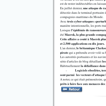
est de rester indétectables en laissa
une attaque de 
En juillet dernier,
détectée dans le terminal portuaire 
compagnies maritimes du Monde.
trois cyber-attaques «perturb
Avec
manière intentionnelle, les ports tr
l'épidémie de ransomwar
Lorsque
Maersk, la plus grande compag
été
Cette affaire a couté à Maersk plus
et 2.500 applications en dix jours.
le britannique Clarks
L'an dernier,
pirate
qui a prétendu avoir volé sa 
Les autorités portuaires et les navi
le
série d'articles de blog détaillant
la défaillance dans
Habituellement
Logiciels obsolètes, te
-
sont parmi les vecteurs d'attaque
A noter, ce qui était prémonitoire, q
prêts à faire face aux menaces des 