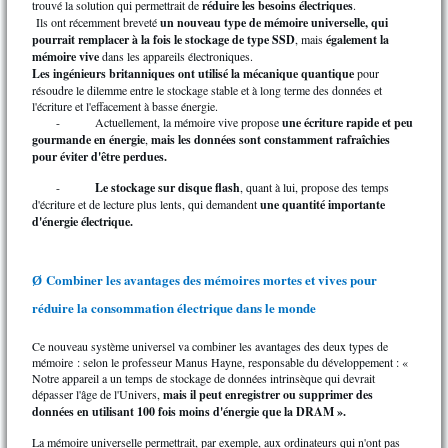
trouvé la solution qui permettrait de
réduire les besoins électriques
.
Ils ont récemment breveté
un nouveau type de mémoire universelle, qui
pourrait remplacer à la fois le stockage de type SSD
, mais
également la
mémoire vive
dans les appareils électroniques.
Les ingénieurs britanniques ont utilisé la mécanique quantique
pour
résoudre le dilemme entre le stockage stable et à long terme des données et
l'écriture et l'effacement à basse énergie.
-
Actuellement, la mémoire vive propose
une écriture rapide et peu
gourmande en énergie
,
mais les données sont constamment rafraîchies
pour éviter d'être perdues.
-
Le stockage sur disque flash
, quant à lui, propose des temps
d'écriture et de lecture plus lents, qui demandent
une quantité importante
d'énergie électrique.
Combiner les avantages des mémoires mortes et vives pour
Ø
réduire la consommation électrique dans le monde
Ce nouveau système universel va combiner les avantages des deux types de
mémoire : selon le professeur Manus Hayne, responsable du développement : «
Notre appareil a un temps de stockage de données intrinsèque qui devrait
dépasser l'âge de l'Univers,
mais il peut enregistrer ou supprimer des
données en utilisant 100 fois moins d'énergie que la DRAM ».
La mémoire universelle permettrait, par exemple, aux ordinateurs qui n'ont pas