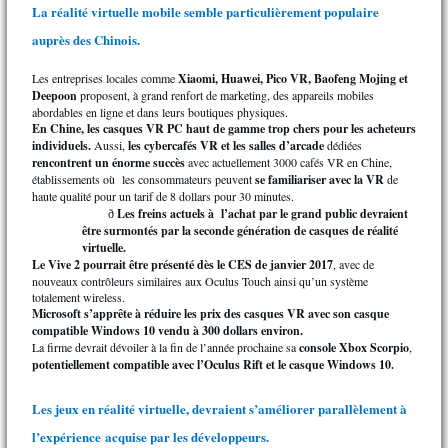
La réalité virtuelle mobile semble particulièrement populaire
auprès des Chinois.
Les entreprises locales comme
Xiaomi, Huawei, Pico VR, Baofeng Mojing et
Deepoon
proposent, à grand renfort de marketing, des appareils mobiles
abordables en ligne et dans leurs boutiques physiques.
En Chine, les casques VR PC haut de gamme trop chers pour les acheteurs
individuels.
Aussi,
les cybercafés VR et les salles d’arcade
dédiées
rencontrent un énorme succès
avec actuellement 3000 cafés VR en Chine,
établissements où les consommateurs peuvent
se familiariser avec la VR
de
haute qualité pour un tarif de 8 dollars pour 30 minutes.
Les freins actuels à l’achat par le grand public devraient
ð
être surmontés par la seconde génération de casques de réalité
virtuelle.
Le Vive 2 pourrait être présenté dès le CES de janvier 2017
, avec de
nouveaux contrôleurs similaires aux Oculus Touch ainsi qu’un système
totalement wireless.
Microsoft s’apprête à réduire les prix des casques VR avec son casque
compatible Windows 10 vendu à 300 dollars environ.
La firme devrait dévoiler à la fin de l’année prochaine sa
console Xbox Scorpio
,
potentiellement compatible avec l’Oculus Rift et le casque Windows 10.
Les jeux en réalité virtuelle, devraient s’améliorer parallèlement à
l’expérience
acquise par les développeurs.