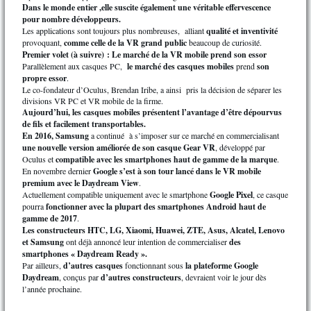
Dans le monde entier ,elle suscite également une véritable effervescence
pour nombre développeurs.
Les applications sont toujours plus nombreuses, alliant
qualité et inventivité
provoquant,
comme celle de la VR grand public
beaucoup de curiosité.
Premier volet (à suivre) : Le marché de la VR mobile prend son essor
Parallèlement aux casques PC,
le marché des casques mobiles
prend
son
propre essor
.
Le co-fondateur d’Oculus, Brendan Iribe, a ainsi pris la décision de séparer les
divisions VR PC et VR mobile de la firme.
Aujourd’hui, les casques mobiles présentent l’avantage d’être dépourvus
de fils et facilement transportables.
En 2016, Samsung
a continué à s’imposer sur ce marché en commercialisant
une nouvelle version améliorée de son casque Gear VR
, développé par
Oculus et
compatible avec les smartphones haut de gamme de la marque
.
En novembre dernier
Google s’est à son tour lancé dans le VR mobile
premium avec le Daydream View
.
Actuellement compatible uniquement avec le smartphone
Google Pixel
, ce casque
pourra
fonctionner avec la plupart des smartphones Android haut de
gamme de 2017
.
Les constructeurs HTC, LG, Xiaomi, Huawei, ZTE, Asus, Alcatel, Lenovo
et Samsung
ont déjà annoncé leur intention de commercialiser
des
smartphones « Daydream Ready ».
Par ailleurs,
d’autres casques
fonctionnant sous
la plateforme Google
Daydream
, conçus par
d’autres constructeurs
, devraient voir le jour dès
l’année prochaine.