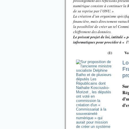
prolongement des réflexions présen
numérique consiste à continuer la R
de sa reprise par l’ONU. »
La création d’un organisme spécifiq
financière, mais directement ratta
la possibilité de créer un tel Comm
chiffrement des données.
Le présent projet de loi, intitulé 
informatiques pour procéder à « l’
(1) Voir
Lo
Fr
pr
Sur
Rép
d'u
d'e