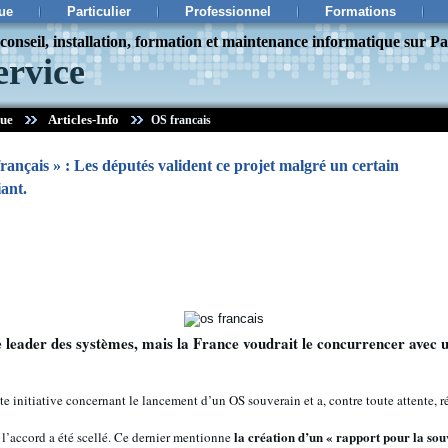
ue
Particulier
Professionnel
Formations
onseil, installation, formation et maintenance informatique sur Pa
ervice
que
Articles-Info
OS francais
ançais » : Les députés valident ce projet malgré un certain
ant.
 leader des systèmes, mais la France voudrait le concurrencer avec u
te initiative concernant le lancement d’un OS souverain et a, contre toute attente, ré
la création d’un « rapport pour la so
 l’accord a été scellé. Ce dernier mentionne