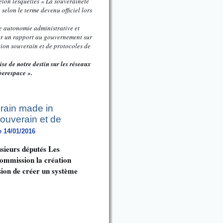
elon lesquelles « La souveraineté
selon le terme devenu officiel lors
e autonomie administrative et
er un rapport au gouvernement sur
tion souverain et de protocoles de
se de notre destin sur les réseaux
berespace ».
rain made in
souverain et de
e 14/01/2016
usieurs députés Les
commission la création
sion de créer un système