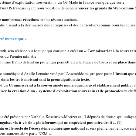
 système d’exploitation souverain, « un OS Made in France »en quelque sorte.
concurrencer les grands du Web comme 
é d’un OS français ayant pour vocation de
nombreuses réactions
de
sur les réseaux sociaux.
ion serait à la destination des entreprises et des particuliers comme pour les autres 
eté numérique »
tude
Commissariat à la souverai
sera réalisée sur le sujet qui consiste à créer un «
es du Premier ministre.
trouver sa place dans
lphine Batho défend un projet qui permettrait à la France de
propose pour l’instant que 
le numérique d’Axelle Lemaire voté par l’Assemblée ne
dans les trois mois suivant la promulgation du texte
t
.
Commissariat à la souveraineté numérique, nouvel établissement public
n d’un
ra
iser la création d’un « système d’exploitation souverain et de protocoles de chi
 été présenté par Nathalie Kosciusko-Morizet et 13 députés de droite, qui indiqua
çaises vis-à-vis de « plateformes qui ne respectent pas notre droit »
(1)
.
est le socle de l’écosystème numérique national
ain
et sera pleinement efficace en 
ent soutenu alors par « NKM ».