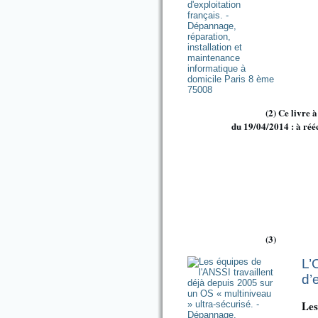
(2) Ce livre 
du 19/04/2014 : à réé
(3)
L’
d’
Les