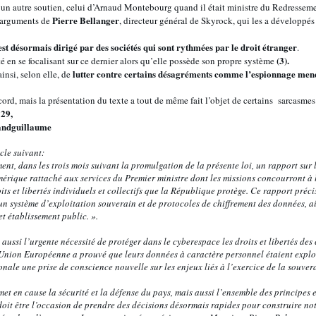
 un autre soutien, celui d’Arnaud Montebourg quand il était ministre du Redresseme
Pierre Bellanger
 arguments de
, directeur général de Skyrock, qui les a développés
st désormais dirigé par des sociétés qui sont rythmées par le droit étranger
.
(3).
té en se focalisant sur ce dernier alors qu’elle possède son propre système
lutter contre certains désagréments comme l’espionnage mené
ainsi, selon elle, de
rd, mais la présentation du texte a tout de même fait l’objet de certains sarcasmes
29,
andguillaume
cle suivant:
t, dans les trois mois suivant la promulgation de la présente loi, un rapport sur l
rique rattaché aux services du Premier ministre dont les missions concourront à l
its et libertés individuels et collectifs que la République protège. Ce rapport préci
un système d’exploitation souverain et de protocoles de chiffrement des données, ai
t établissement public. ».
 aussi l’urgente nécessité de protéger dans le cyberespace les droits et libertés des
’Union Européenne a prouvé que leurs données à caractère personnel étaient exploit
onale une prise de conscience nouvelle sur les enjeux liés à l’exercice de la souve
met en cause la sécurité et la défense du pays, mais aussi l’ensemble des principes 
doit être l’occasion de prendre des décisions désormais rapides pour construire no