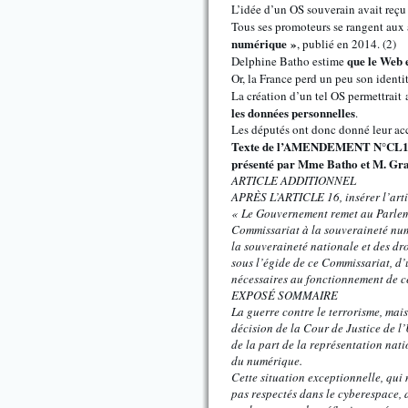
L’idée d’un OS souverain avait reçu
Tous ses promoteurs se rangent aux
numérique »
, publié en 2014. (2)
que le Web e
Delphine Batho estime
Or, la France perd un peu son identi
La création d’un tel OS permettrait
les données personnelles
.
Les députés ont donc donné leur acco
Texte de l’AMENDEMENT N°CL1
présenté par Mme Batho et M. Gr
ARTICLE ADDITIONNEL
APRÈS L’ARTICLE 16, insérer l’arti
« Le Gouvernement remet au Parlemen
Commissariat à la souveraineté numé
la souveraineté nationale et des dro
sous l’égide de ce Commissariat, d’
nécessaires au fonctionnement de ce
EXPOSÉ SOMMAIRE
La guerre contre le terrorisme, mais
décision de la Cour de Justice de l
de la part de la représentation nati
du numérique.
Cette situation exceptionnelle, qui 
pas respectés dans le cyberespace, 