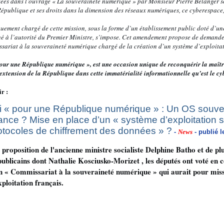
tées dans l’ouvrage « La souveraineté numérique » par Monsieur Pierre Belanger s
épublique et ses droits dans la dimension des réseaux numériques, ce cyberespace, 
uement chargé de cette mission, sous la forme d’un établissement public doté d’un
ché à l’autorité du Premier Ministre, s’impose. Cet amendement propose de demand
issariat à la souveraineté numérique chargé de la création d’un système d’exploita
« pour une République numérique », est une occasion unique de reconquérir la maîtri
extension de la République dans cette immatérialité informationnelle qu’est le cy
 :
i « pour une République numérique » : Un OS souve
ance ? Mise en place d’un « système d’exploitation 
otocoles de chiffrement des données » ?
-
News
- publié l
 proposition de l'ancienne ministre socialiste Delphine Batho et de pl
ublicains dont Nathalie Kosciusko-Morizet , les députés ont voté en 
n « Commissariat à la souveraineté numérique » qui aurait pour mis
xploitation français.