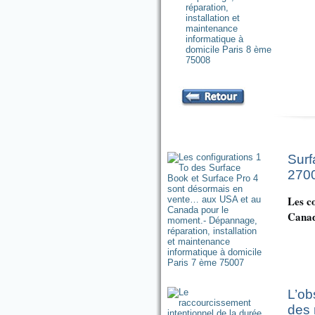
Surf
2700
Les c
Canad
L’ob
des 