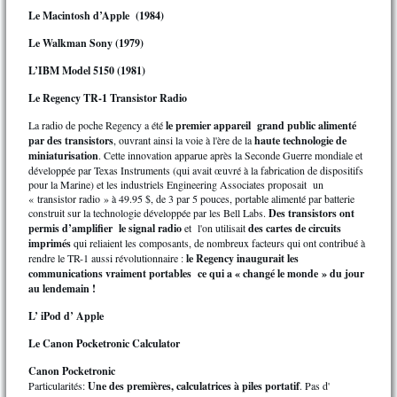
Le Macintosh d’Apple (1984)
Le Walkman Sony (1979)
L’IBM Model 5150 (1981)
Le Regency TR-1 Transistor Radio
La radio de poche Regency a été
le premier appareil grand public alimenté
par des transistors
, ouvrant ainsi la voie à l'ère de la
haute technologie de
miniaturisation
. Cette innovation apparue après la Seconde Guerre mondiale et
développée par Texas Instruments (qui avait œuvré à la fabrication de dispositifs
pour la Marine) et les industriels Engineering Associates proposait un
« transistor radio » à 49.95 $, de 3 par 5 pouces, portable alimenté par batterie
construit sur la technologie développée par les Bell Labs.
Des transistors ont
permis d’amplifier le signal radio
et l'on utilisait
des cartes de circuits
imprimés
qui reliaient les composants, de nombreux facteurs qui ont contribué à
rendre le TR-1 aussi révolutionnaire :
le Regency inaugurait les
communications vraiment portables ce qui a « changé le monde » du jour
au lendemain !
L’ iPod d’ Apple
Le Canon Pocketronic Calculator
Canon Pocketronic
Particularités:
Une des premières, calculatrices à piles portatif
. Pas d'