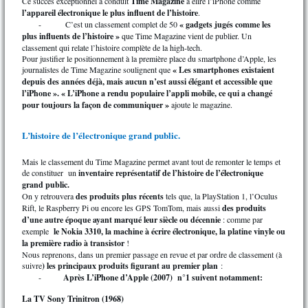
Ce succès exceptionnel a conduit
Time Magazine
à élire l’iPhone comme
l’appareil électronique le plus influent de l’histoire
.
- C’est un classement complet de 50
« gadgets jugés comme les
plus influents de l’histoire »
que Time Magazine vient de publier. Un
classement qui relate l’histoire complète de la high-tech.
Pour justifier le positionnement à la première place du smartphone d’Apple, les
journalistes de Time Magazine soulignent que
« Les smartphones existaient
depuis des années déjà, mais aucun n’est aussi élégant et accessible que
l’iPhone ». « L’iPhone a rendu populaire l’appli mobile, ce qui a changé
pour toujours la façon de communiquer »
ajoute le magazine.
L’histoire de l’électronique grand public.
Mais le classement du Time Magazine permet avant tout de remonter le temps et
de constituer un
inventaire représentatif de l’histoire de l’électronique
grand public.
On y retrouvera
des produits plus récents
tels que, la PlayStation 1, l’Oculus
Rift, le Raspberry Pi ou encore les GPS TomTom, mais aussi
des produits
d’une autre époque ayant marqué leur siècle ou décennie
: comme par
exemple
le Nokia 3310, la machine à écrire électronique, la platine vinyle ou
la première radio à transistor
!
Nous reprenons, dans un premier passage en revue et par ordre de classement (à
suivre
) les principaux produits figurant au premier plan
:
-
Après L’iPhone d’Apple (2007) n°1 suivent notamment:
La TV Sony Trinitron (1968)