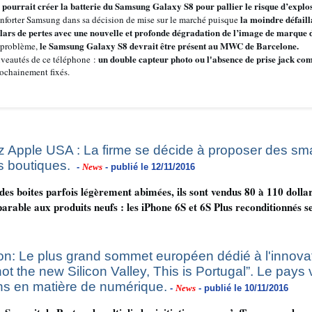
 pourrait créer la batterie du Samsung Galaxy S8 pour pallier le risque d’explos
la moindre défail
onforter Samsung dans sa décision de mise sur le marché puisque
llars de pertes avec une nouvelle et profonde dégradation de l’image de marque
le Samsung Galaxy S8 devrait être présent au MWC de Barcelone.
u problème,
un double capteur photo ou l'absence de prise jack co
ouveautés de ce téléphone :
rochainement fixés.
ez Apple USA : La firme se décide à proposer des s
s boutiques.
-
News
- publié le 12/11/2016
 des boites parfois légèrement abimées, ils sont vendus 80 à 110 dolla
arable aux produits neufs : les iPhone 6S et 6S Plus reconditionnés s
: Le plus grand sommet européen dédié à l'innovat
not the new Silicon Valley, This is Portugal”. Le pays
s en matière de numérique.
-
News
- publié le 10/11/2016