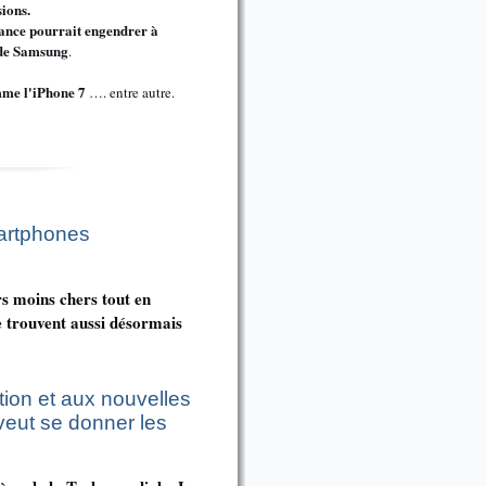
ions.
lance pourrait engendrer à
 de Samsung
.
mme l'iPhone 7
…. entre autre.
martphones
rs moins chers tout en
e trouvent aussi désormais
ion et aux nouvelles
 veut se donner les