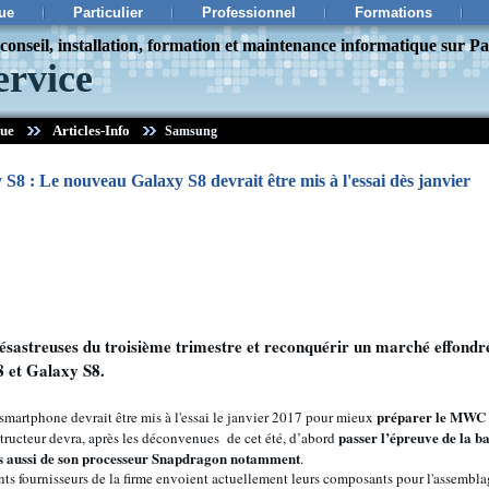
ue
Particulier
Professionnel
Formations
onseil, installation, formation et maintenance informatique sur Pa
ervice
que
Articles-Info
Samsung
8 : Le nouveau Galaxy S8 devrait être mis à l'essai dès janvier
 désastreuses du troisième trimestre et reconquérir un marché effondr
 et Galaxy S8.
préparer le MWC d
 smartphone devrait être mis à l'essai le janvier 2017 pour mieux
passer l’épreuve de la bat
ucteur devra, après les déconvenues de cet été, d’abord
is aussi de son processeur Snapdragon notamment
.
rents fournisseurs de la firme envoient actuellement leurs composants pour l'assembl