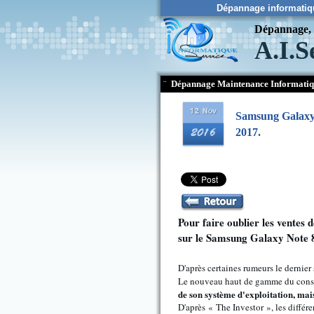
Dépannage informatiq
Dépannage, c
A.I.S
¨
Dépannage Maintenance Informati
Samsung Galaxy S
2017.
Pour faire oublier les ventes
sur le Samsung Galaxy Note 8
D'après certaines rumeurs le dernier
Le nouveau haut de gamme du constr
de son système d'exploitation, ma
D'après « The Investor », les diffé