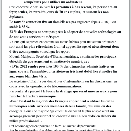
compétents pour utiliser un ordinateur.
Ceci concerne le plus souvent
les personnes à bas revenu, les personnes au
foyer, seules, les retraités, ceux de 70 ans et plus, et surtout les non
diplômés.
Le taux de connexion fixe au domicile
n’a pas augmenté depuis 2016, il est
stable à 85 %.
23 % des Français ne sont pas prêts à adopter de nouvelles technologies ou
de nouveaux services numériques
.
« Ceux qui se présentent comme les moins habiles pour utiliser un ordinateur
sont aussi
les plus réfractaires à un tel apprentissage, et nécessiteront donc
d’être accompagnés
», souligne le rapport.
Mounir Mahjoubi, Secrétaire d’Etat au numérique, a confirmé
les principaux
objectifs du gouvernement en matière de numérique :
« D’ici 2022 rendre possibles 100 % des démarches administratives en
ligne, couvrir l’ensemble du territoire en très haut débit fixe et mettre fin
aux zones blanches 4G ».
Le secrétaire d’Etat n’a pas donné plus d’informations sur
les discussions en
cours avec les opérateurs de télécommunications.
Par contre, il a précisé à la Presse
la stratégie qui serait mise en œuvre pour
résorber la fracture numérique
:
«Pour
l’instant la majorité des Français apprennent à utiliser les outils
numériques seuls, avec des membres de leur famille, des amis ou des
collègues
. Pour une majorité également, le dispositif le plus adapté serait
un
accompagnement personnel ou collectif dans un lieu dédié en dehors du
milieu professionnel
».
Cet accompagnement pourrait se faire au niveau départemental.
Sur
la numérisation des démarches en ligne
, le secrétaire d’Etat a indiqué que