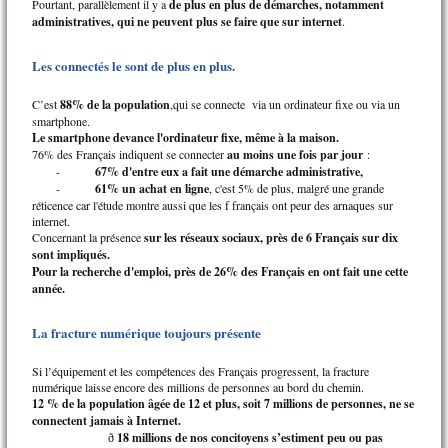
Pourtant, parallèlement il y a
de plus en plus de démarches, notamment
administratives, qui ne peuvent plus se faire que sur internet
.
Les connectés le sont de plus en plus.
C’est
88% de la population
,qui se connecte via un ordinateur fixe ou via un
smartphone.
Le smartphone devance l'ordinateur fixe, même à la maison.
76% des Français indiquent se connecter
au moins une fois par jour
:
-
67% d'entre eux a fait une démarche administrative,
-
61% un achat en ligne
, c'est 5% de plus, malgré une grande
réticence car l'étude montre aussi que les f français ont peur des arnaques sur
internet.
Concernant la présence
sur les réseaux sociaux, près de 6 Français sur dix
sont impliqués.
Pour la recherche d'emploi, près de 26% des Français en ont fait une cette
année.
La fracture numérique toujours présente
Si l’équipement et les compétences des Français progressent, la fracture
numérique laisse encore des millions de personnes au bord du chemin.
12 % de la population âgée de 12 et plus, soit 7 millions de personnes, ne se
connectent jamais à Internet.
18 millions de nos concitoyens s’estiment peu ou pas
ð