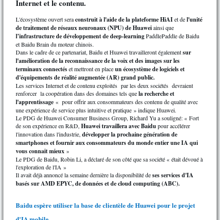
Internet et le contenu.
L'écosystème ouvert sera
construit à l'aide de la plateforme HiAI
et de
l'unité
de traitement de réseaux neuronaux (NPU) de Huawei
ainsi que
l’infrastructure de développement de deep-learning
PaddlePaddle de Baidu
et Baidu Brain du moteur chinois.
Dans le cadre de ce partenariat, Baidu et Huawei travailleront également
sur
l'amélioration de la reconnaissance de la voix et des images sur les
terminaux connectés
et mettront en place
un écosystème de logiciels et
d'équipements de réalité augmentée (AR) grand public.
Les services Internet et de contenu exploités par les deux sociétés devraient
renforcer la coopération dans des domaines tels que
la recherche et
l'apprentissage
« pour offrir aux consommateurs des contenu de qualité avec
une expérience de service plus intuitive et pratique » indique Huawei.
Le PDG de Huawei Consumer Business Group, Richard Yu a souligné: « Fort
de son expérience en R&D,
Huawei travaillera avec Baidu
pour accélérer
l'innovation dans l'industrie,
développer la prochaine génération de
smartphones et fournir aux consommateurs du monde entier une IA qui
vous connait mieux
»
Le PDG de Baidu, Robin Li, a déclaré de son côté que sa société « était dévoué à
l'exploration de l'IA »
Il avait déjà annoncé la semaine dernière la disponibilité de
ses services d'IA
basés sur AMD EPYC, de données et de cloud computing (ABC).
Baidu espère utiliser la base de clientèle de Huawei pour le projet
d'IA mobile.