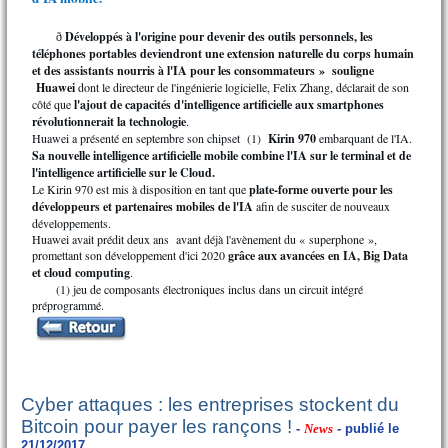
Développés à l'origine pour devenir des outils personnels, les
ð
téléphones portables deviendront une extension naturelle du corps humain
et des assistants nourris à l'IA pour les consommateurs » souligne
Huawei
dont le directeur de l'ingénierie logicielle, Felix Zhang, déclarait de son
côté que
l'ajout de capacités d'intelligence artificielle aux smartphones
révolutionnerait la technologie
.
Huawei a présenté en septembre son chipset (1)
Kirin 970
embarquant de l'IA.
Sa nouvelle intelligence artificielle mobile combine l'IA sur le terminal et de
l'intelligence artificielle sur le Cloud.
Le Kirin 970 est mis à disposition en tant que
plate-forme ouverte pour les
développeurs et partenaires mobiles de l'IA
afin de susciter de nouveaux
développements.
Huawei avait prédit deux ans avant déjà l'avènement du « superphone »,
promettant son développement d'ici 2020
grâce aux avancées en IA, Big Data
et cloud computing
.
(1)
jeu de composants électroniques inclus dans un circuit intégré
préprogrammé.
Cyber attaques : les entreprises stockent du
Bitcoin pour payer les rançons !
-
News
- publié le
21/12/2017