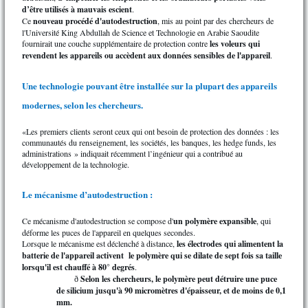
d’être utilisés à mauvais escient
.
Ce
nouveau procédé d'autodestruction
, mis au point par des chercheurs de
l'Université King Abdullah de Science et Technologie en Arabie Saoudite
fournirait une couche supplémentaire de protection contre
les voleurs qui
revendent les appareils ou accèdent aux données sensibles de l'appareil
.
Une technologie pouvant être installée sur la plupart des appareils
modernes, selon les chercheurs.
«Les premiers clients seront ceux qui ont besoin de protection des données : les
communautés du renseignement, les sociétés, les banques, les hedge funds, les
administrations » indiquait récemment l’ingénieur qui a contribué au
développement de la technologie.
Le mécanisme d’autodestruction :
Ce mécanisme d'autodestruction se compose d'
un polymère expansible
, qui
déforme les puces de l'appareil en quelques secondes.
Lorsque le mécanisme est déclenché à distance,
les électrodes qui alimentent la
batterie de l'appareil activent le polymère
qui se dilate de sept fois sa taille
lorsqu'il est chauffé à 80° degrés
.
Selon les chercheurs, le polymère peut détruire une puce
ð
de silicium jusqu'à 90 micromètres d'épaisseur, et de moins de 0,1
mm.