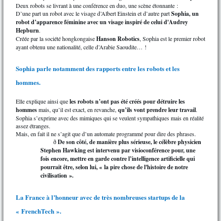
Deux robots se livrant à une conférence en duo, une scène étonnante :
D’une part un robot avec le visage d’Albert Einstein et d’autre part
Sophia, un
robot d’apparence féminine avec un visage inspiré de celui d'Audrey
Hepburn
.
Créée par la société hongkongaise
Hanson Robotics
, Sophia est le premier robot
ayant obtenu une nationalité, celle d’Arabie Saoudite… !
Sophia parle notamment des rapports entre les robots et les
hommes.
Elle explique ainsi que
les robots n’ont pas été créés pour détruire les
hommes
mais, qu’il est exact, en revanche,
qu’ils vont prendre leur travail
.
Sophia s’exprime avec des mimiques qui se veulent sympathiques mais en réalité
assez étranges.
Mais, en fait il ne s’agit que d’un automate programmé pour dire des phrases.
De son côté, de manière plus sérieuse, le célèbre physicien
ð
Stephen Hawking est intervenu par visioconférence pour, une
fois encore, mettre en garde contre l’intelligence artificielle qui
pourrait être, selon lui, « la pire chose de l'histoire de notre
civilisation ».
La France à l’honneur avec de très nombreuses startups de la
« FrenchTech ».