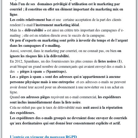
Mais l’un de ses domaines privilégié d´utilisation est le marketing par
courriel ; il constitue en effet un élément important du marketing mix en
ligne
.
Les coûts relativement bas
et une certaine acceptation de la part des clients
rendent l’e-mail
l´instrument marketing idéal
.
Mais la «
délivrabilité »
est ainsi un critère très important des campagnes d´e-
mailing ; elle est en relation directe avec le succès de la campagne.
Or peu d’experts en marketing sont prêts à investir du temps et de l´argent
dans les campagnes d´e-mailing.
Aussi, souvent, dans le marketing par courriel, on ne connait pas, ou bien
on
ignore les risques liés à la délivrabilité.
En 2012, Spamhaus, un des fournisseurs les plus connus de
listes noires (1)
,
avait bloqué un grand nombre de commerçants qui avaient envoyé des e-mails à
des «
pièges à spam » (Spamtraps).
Les « pièges à spam » sont des adresses qui n´appartiennent à aucune
personne physique mais à une entreprise
et ces adresses e-mails ne peuvent
avoir donné leur accord pour un abonnement à une newsletter ou à un achat en
ligne.
Quand
ces adresses pièges
reçoivent un e-mail commercial,
les expéditeurs
sont inclus immédiatement dans la liste noire
.
Cela ne réduit pas que le taux de délivrabilité mais
nuit aussi à la réputation
des expéditeurs.
Les expéditeurs des e-mails groupés ne devraient donc envoyer de courriels
qu´aux destinataires qui ont donné leur consentement explicite et actif.
L’entrée en vigueur du nouveau RGPD