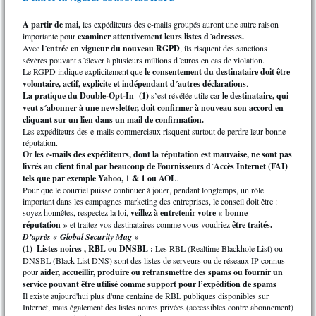
A partir de mai,
les expéditeurs des e-mails groupés auront une autre raison
importante pour
examiner attentivement leurs listes d´adresses.
Avec
l´entrée en vigueur du nouveau RGPD
, ils risquent des sanctions
sévères pouvant s´élever à plusieurs millions d´euros en cas de violation.
Le RGPD indique explicitement que
le consentement du destinataire doit être
volontaire, actif, explicite et indépendant d´autres déclarations
.
La pratique du Double-Opt-In (1)
s’est révélée utile car
le destinataire, qui
veut s´abonner à une newsletter, doit confirmer à nouveau son accord en
cliquant sur un lien dans un mail de confirmation.
Les expéditeurs des e-mails commerciaux risquent surtout de perdre leur bonne
réputation.
Or
les e-mails des expéditeurs, dont la réputation est mauvaise, ne sont pas
livrés au client final par beaucoup de Fournisseurs d´Accès Internet (FAI)
tels que par exemple Yahoo, 1 & 1 ou AOL
.
Pour que le courriel puisse continuer à jouer, pendant longtemps, un rôle
important dans les campagnes marketing des entreprises, le conseil doit être :
soyez honnêtes, respectez la loi,
veillez à entretenir votre « bonne
réputation »
et traitez vos destinataires comme vous voudriez
être traités.
D’après « Global Security Mag »
(1)
Listes noires , RBL ou DNSBL :
Les RBL (Realtime Blackhole List) ou
DNSBL (Black List DNS) sont des listes de serveurs ou de réseaux IP connus
pour
aider, accueillir, produire ou retransmettre des spams ou fournir un
service pouvant être utilisé comme support pour l’expédition de spams
Il existe aujourd'hui plus d'une centaine de RBL publiques disponibles sur
Internet, mais également des listes noires privées (accessibles contre abonnement)