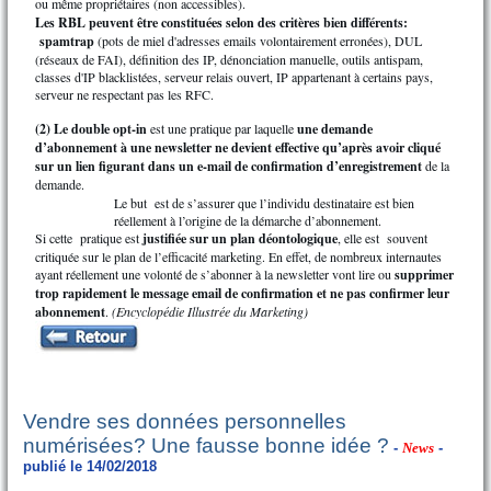
ou même propriétaires (non accessibles).
Les RBL peuvent être constituées selon des critères bien différents:
spamtrap
(pots de miel d'adresses emails volontairement erronées), DUL
(réseaux de FAI), définition des IP, dénonciation manuelle, outils antispam,
classes d'IP blacklistées, serveur relais ouvert, IP appartenant à certains pays,
serveur ne respectant pas les RFC.
(2) Le double opt-in
est une pratique par laquelle
une demande
d’abonnement à une newsletter ne devient effective qu’après avoir cliqué
sur un lien figurant dans un e-mail de confirmation d’enregistrement
de la
demande.
Le but est de s’assurer que l’individu destinataire est bien
réellement à l’origine de la démarche d’abonnement.
Si cette pratique est
justifiée sur un plan déontologique
, elle est souvent
critiquée sur le plan de l’efficacité marketing. En effet, de nombreux internautes
ayant réellement une volonté de s’abonner à la newsletter vont lire ou
supprimer
trop rapidement le message email de confirmation et ne pas confirmer leur
abonnement
.
(Encyclopédie Illustrée du Marketing)
Vendre ses données personnelles
numérisées? Une fausse bonne idée ?
-
News
-
publié le 14/02/2018