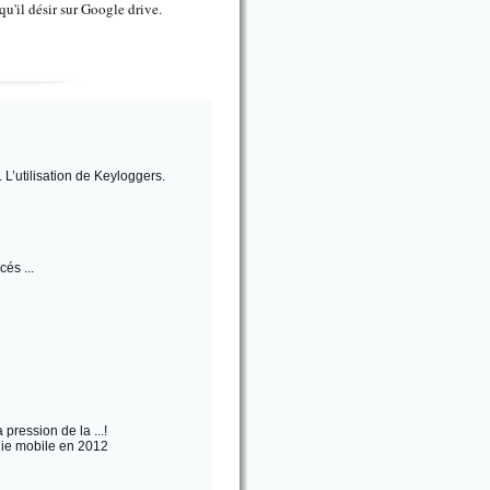
u'il désir sur Google drive.
 L’utilisation de Keyloggers.
és ...
ression de la ...!
nie mobile en 2012