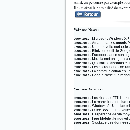
Ainsi, un personne par exemple sous
Il aura ainsi la possibilité de reven
Voir nos News :
Microsoft : Windows XP c’
09/04/2013 -
Arnaque aux supports Mi
08/04/2013 -
Une nouvelle méthode pou
07/04/2013 -
Blink : un outil de Google
06/04/2013 -
Facebook lance son logi
05/04/2013 -
Mozilla met en ligne sa 
05/04/2013 -
Quickoffice disponible 
04/04/2013 -
Les escroqueries de ran
03/04/2013 -
La communication en lign
02/04/2013 -
Google Nose : La reche
01/04/2013 -
Voir nos Articles :
Les réseaux FTTH : une r
02/04/2013 -
Le marché du très haut d
01/04/2013 -
Windows 8 : Un bilan mit
30/03/2013 -
Office 365 : de nouvell
29/03/2013 -
L’espérance de vie moye
26/03/2013 -
Free Mobile : le nouvel
20/03/2013 -
Stockage des données : 
19/03/2013 -