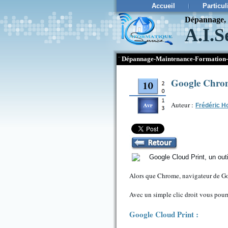
Accueil
Particul
Dépannage, c
A.I.S
¨
Dépannage-Maintenance-Formation-
Google Chrom
Auteur :
Frédéric H
Alors que Chrome, navigateur de Goo
Avec un simple clic droit vous pour
Google Cloud Print :