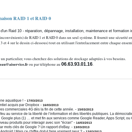
naison RAID 1 et RAID 0
nconvénients) de RAID 1 et RAID 0 dans un seul système. Il fournit une sécurité en
 et 4 sur le dessin ci-dessous) tout en utilisant l'entrelacement entre chaque ensem
un particulier, vous cherchez des solutions de stockage adaptées à vos besoins.
eau@aiservice.fr
ou par téléphone au
06.63.93.01.16
.
-
ne aquatique !
17/03/2013
-
ntiel acquis par Dropbox
16/03/2013
-
res commerciales 4G dès la fin de cette année.
15/03/2013
eu au service de la liberté de l’information et des libertés publiques. La démocrat
Google plus (1) … et met fin aux services comme Google Reader, Apps Script, ou G
-
eau produits pour interagir avec son "écran"
14/03/2013
-
 par mots clés de Google ? Un rapport d'eBay.
13/03/2013
-
droïd ! Mais ce chiffre doit-il faire vraiment peur ?
12/03/2013