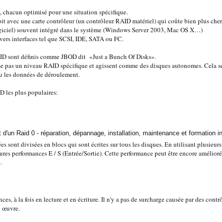
, chacun optimisé pour une situation spécifique.
oit avec une carte contrôleur (un contrôleur RAID matériel) qui coûte bien plus cher
giciel) souvent intégré dans le système (Windows Server 2003, Mac OS X…)
vers interfaces tel que SCSI, IDE, SATA ou FC.
RAID sont définis comme JBOD dit «Just a Bunch Of Disks».
ise pas un niveau RAID spécifique et agissent comme des disques autonomes. Cela se 
ou les données de déroulement.
D les plus populaires:
 sont divisées en blocs qui sont écrites sur tous les disques. En utilisant plusieu
eures performances E / S (Entrée/Sortie). Cette performance peut être encore améliorée
.
es, à la fois en lecture et en écriture. Il n'y a pas de surcharge causée par des contrô
n œuvre.