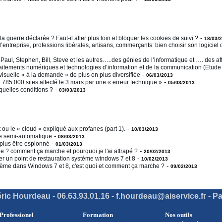
-
 la guerre déclarée ? Faut-il aller plus loin et bloquer les cookies de suivi ?
18/03/
entreprise, professions libérales, artisans, commerçants: bien choisir son logiciel d
Paul, Stephen, Bill, Steve et les autres…..des génies de l’informatique et …. des aff
aitements numériques et technologies d’information et de la communication (Etud
-
visuelle « à la demande » de plus en plus diversifiée
06/03/2013
-
 785 000 sites affecté le 3 mars par une « erreur technique »
05/03/2013
-
quelles conditions ?
03/03/2013
-
ou le « cloud » expliqué aux profanes (part 1).
10/03/2013
-
ie semi-automatique
08/03/2013
-
 plus être espionné
01/03/2013
-
e ? comment ça marche et pourquoi je l'ai attrapé ?
20/02/2013
-
er un point de restauration système windows 7 et 8
10/02/2013
-
tème dans Windows 7 et 8, c'est quoi et comment ça marche ?
09/02/2013
ric Hourdeau - 06.63.93.01.16 - f.hourdeau@aiservice.fr - Pa
Professionel
Formation
Nos outils