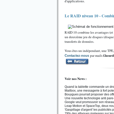
d'applications.
Le RAID niveau 10 - Combi
RAID 10 combine les avantages (et i
un deuxième jeu de disques (disque 3
transferts de données.
Vous êtes un indépendant, une TPE, 
f.hourd
par mails
Contactez-nous
Voir nos News :
Quand la tablette commande un dro
Mailbox, une messagerie à fort pote
Bouygues pourrait proposer des off
Une nouvelle technologie anti pare-f
Google veut promouvoir son réseau 
Leap Motion et SpaceTop, deux nouv
'Gaspillage d'argent' les publicités
79% des attaques malwares sur les An