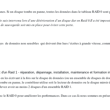
nes. Si un disque tombe en panne, toutes les données dans le tableau RAID 0 sont per
je suis intervenu lors d’une détérioration d’un disque dur en Raid 0.Il a été impos
e de sauvegarde soit mis en place pour éviter cette perte.
ges de données non sensibles qui doivent être lues / écrites à grande vitesse, comm
en les écrivant à la fois sur le disque de données (ou un ensemble de disques de do
ombe en panne, le contrôleur utilise soit le lecteur de données ou le disque miroir
devez avoir au moins 2 disques d'un ensemble RAID 1.
c le RAID 0 pour améliorer les performances. Dans ce cas-là nous sommes en prés