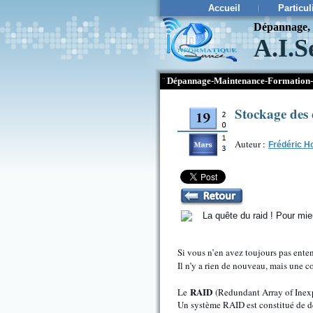
Accueil
Particul
Dépannage, c
A.I.S
¨
Dépannage-Maintenance-Formation-
Stockage des 
Auteur :
Frédéric H
Si vous n’en avez toujours pas enten
Il n’y a rien de nouveau, mais une 
RAID
Le
(Redundant Array of Inex
Un système RAID est constitué de de