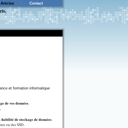
Articles
Contact
ris.
kage de vos données
.
.
 fiabilité de stockage de données
.
durs ou des SSD .