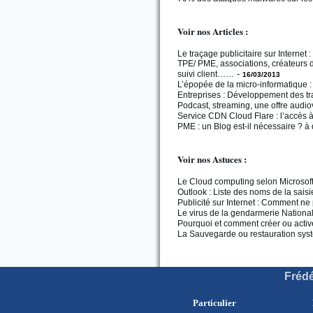
Voir nos Articles :
Le traçage publicitaire sur Internet :
TPE/ PME, associations, créateurs d’
-
suivi client……
16/03/2013
L’épopée de la micro-informatique : 
Entreprises : Développement des tr
Podcast, streaming, une offre audio
Service CDN Cloud Flare : l’accès à
PME : un Blog est-il nécessaire ? à 
Voir nos Astuces :
Le Cloud computing selon Microsoft 
Outlook : Liste des noms de la sais
Publicité sur Internet : Comment ne
Le virus de la gendarmerie National
Pourquoi et comment créer ou activ
La Sauvegarde ou restauration sys
Frédé
Particulier