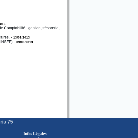
2013
e Comptabilité - gestion, trésorerie,
-
aires.
13/03/2013
-
e INSEE)
09/03/2013
ris 75
Infos Légales