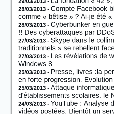
La fondation « 42 »,
29/03/2013 -
Compte Facebook blo
28/03/2013 -
comme « bêtise » ? Ai-je été « 
Cyberbunker en guer
28/03/2013 -
!! Des cyberattaques par DDoS
Skype dans le colli
27/03/2013 -
traditionnels » se rebellent fac
Les révélations de w
27/03/2013 -
Windows 8
Presse, livres :la 
25/03/2013 -
en forte progression. Evolution
Attaque informatique 
25/03/2013 -
d'établissements scolaires. le 
YouTube : Analyse du
24/03/2013 -
vidéos postées. Bientôt un ser