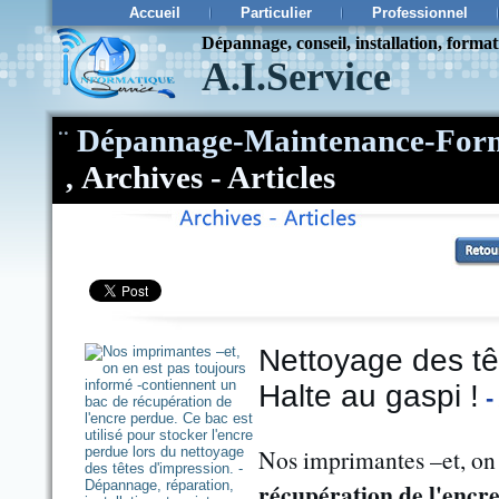
Accueil
Particulier
Professionnel
Dépannage, conseil, installation, forma
A.I.Service
¨
Dépannage-Maintenance-Form
Archives - Articles
,
Nettoyage des tê
Halte au gaspi !
Nos imprimantes –et, on 
récupération de l'encr