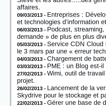
Steve et les autres…..des géni
affaires.
Entreprises : Dével
09/03/2013 -
et technologies d’information 
Podcast, streaming, 
06/03/2013
-
demande » de plus en plus dive
Service CDN Cloud Fl
05/03/2013
-
le 3 mars par une « erreur tec
Chargement de batter
04/03/2013
-
PME : un Blog est-il
03/03/2013
-
Wimi, outil de travail
27/02/2013
-
projet.
Lancement de la vers
26/02/2013
-
Skydrive pour le stockage et 
Gérer une base de d
22/02/2013
-