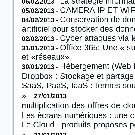
La stratégie inform
06/02/2013
-
CAMERA IP ET WI
05/02/2013
-
Conservation de don
04/02/2013
-
artificiel pour stocker des don
Cyber attaques via l
02/02/2013
-
Office 365: Une « s
31/01/2013
-
et «réseaux»
Hébergement (Web Hos
30/01/2013
-
Dropbox : Stockage et partage
SaaS, PaaS, IaaS : termes souv
-
»
27/01/2013
multiplication-des-offres-de-cl
Les écrans numériques : une c
Le Cloud : produits proposés 
-
»